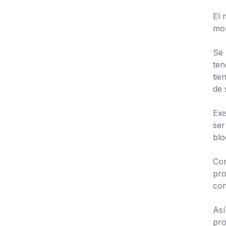
El 
mon
Se 
ten
tie
de 
Exi
ser
blo
Com
pro
con
Así
pro