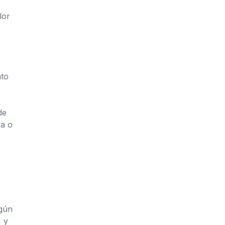
lor
nto
de
na o
lgún
 y