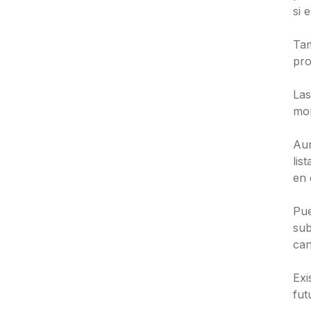
si 
Tam
pro
Las
mon
Aun
lis
en 
Pue
sub
can
Exi
fut