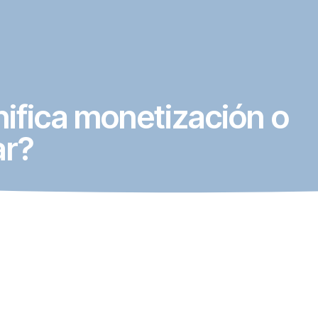
nifica monetización o
ar?