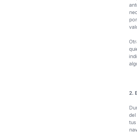
ant
nec
por
val
Otr
qui
ind
alg
2. 
Dur
del
tus
nav