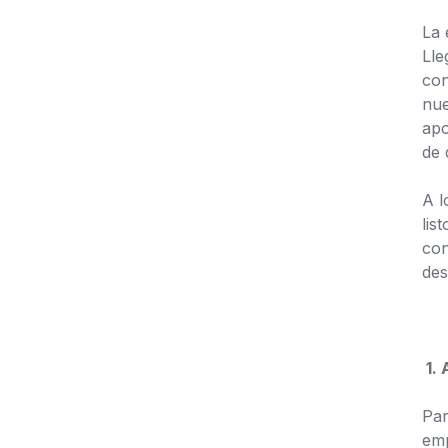
La 
Lle
con
nue
apo
de 
A l
lis
con
des
1. 
Par
emp