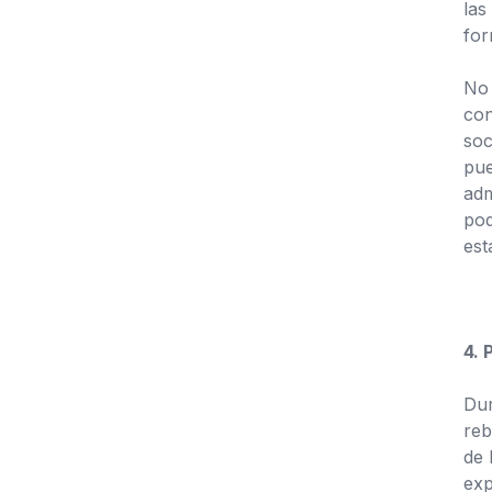
las
for
No 
con
soc
pue
adm
pod
est
4.
Dur
reb
de 
exp