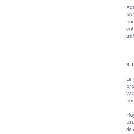
Ade
por
nad
ent
trá
3. 
La 
pro
vac
nos
Hay
usu
de 