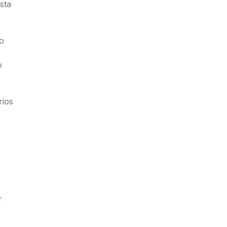
sta
to
o
rios
r