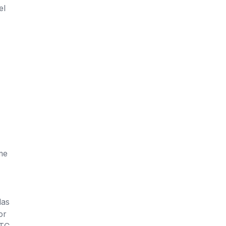
el
me
las
or