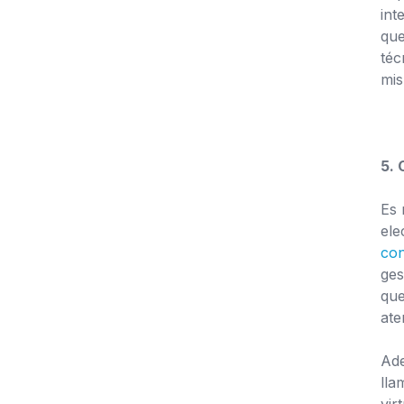
int
que
téc
mi
5. 
Es 
ele
con
ges
que
ate
Ade
lla