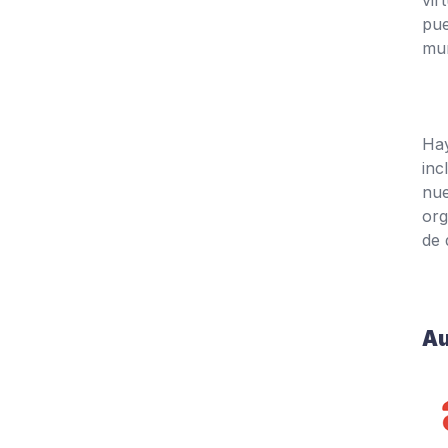
vir
pue
mun
Hay
inc
nue
org
de 
Au