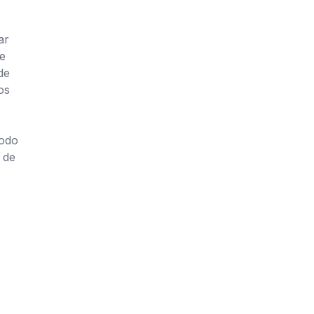
ar
e
de
os
todo
l de