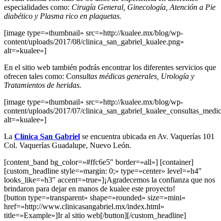
especialidades como:
Cirugía General, Ginecología, Atención a Pie
diabético y Plasma rico en plaquetas.
[image type=»thumbnail» src=»http://kualee.mx/blog/wp-
content/uploads/2017/08/clinica_san_gabriel_kualee.png»
alt=»kualee»]
En el sitio web también podrás encontrar los diferentes servicios que
ofrecen tales como: C
onsultas médicas generales, Urología y
Tratamientos de heridas.
[image type=»thumbnail» src=»http://kualee.mx/blog/wp-
content/uploads/2017/07/clinica_san_gabriel_kualee_consultas_medi
alt=»kualee»]
La
Clínica San Gabriel
se encuentra ubicada en Av. Vaquerías 101
Col. Vaquerías Guadalupe, Nuevo León.
[content_band bg_color=»#ffc6e5″ border=»all»] [container]
[custom_headline style=»margin: 0;» type=»center» level=»h4″
looks_like=»h3″ accent=»true»]¡Agradecemos la confianza que nos
brindaron para dejar en manos de kualee este proyecto!
[button type=»transparent» shape=»rounded» size=»mini»
href=»http://www.clinicasangabriel.mx/index.html»
title=»Example»]Ir al sitio web[/button][/custom_headline]